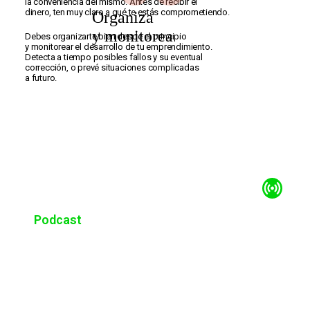
10
la conveniencia del mismo. Antes de recibir el
dinero, ten muy claro a qué te estás comprometiendo.
Organiza
y monitorea
Debes organizarte bien desde el principio
y monitorear el desarrollo de tu emprendimiento.
Detecta a tiempo posibles fallos y su eventual
corrección, o prevé situaciones complicadas
a futuro.
Podcast