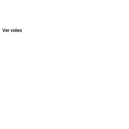
PARA UNAS FINAN
SANAS EN FAMILI
Ver video