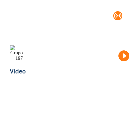
Podcast
Metas
financieras
alcanzables y
sostenibles
Video
Video