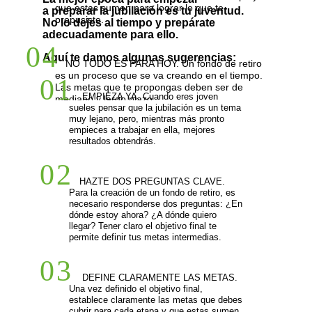
que estas sumen para lograr lo que te
a preparar la jubilación es tu juventud.
propusiste.
No lo dejes al tiempo y prepárate
adecuadamente para ello.
04
Aquí te damos algunas sugerencias:
NO TODO ES PARA HOY. Un fondo de retiro
es un proceso que se va creando en el tiempo.
01
Las metas que te propongas deben ser de
EMPIEZA YA. Cuando eres joven
mediano y largo plazo.
05
sueles pensar que la jubilación es un tema
muy lejano, pero, mientras más pronto
ORGANÍZATE. Para lograr el objetivo que te
empieces a trabajar en ella, mejores
has propuesto, organiza tus finanzas. Haz un
resultados obtendrás.
presupuesto, controla tus gastos, crea un fondo
de emergencia. Estas medidas evitarán que
02
eches mano a tu fondo de retiro.
HAZTE DOS PREGUNTAS CLAVE.
Para la creación de un fondo de retiro, es
06
necesario responderse dos preguntas: ¿En
dónde estoy ahora? ¿A dónde quiero
EMPIEZA A AHORRAR. Desde ya, debes
llegar? Tener claro el objetivo final te
tomar la rienda de tus finanzas y empezar a
permite definir tus metas intermedias.
ahorrar. Un fondo de retiro, con metas claras, no
se crea solo.
07
03
NO HAY UNA FÓRMULA ESCRITA. Hay
DEFINE CLARAMENTE LAS METAS.
diferentes formas de lograr el objetivo final. Por
Una vez definido el objetivo final,
ejemplo, para cada etapa de la vida determina
establece claramente las metas que debes
cubrir para cada etapa y que estas sumen
una cantidad. Por ejemplo, a los 30 años tener