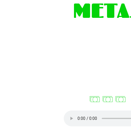
META
FINA
CIERA
alcanzables y sosteni
en el tiempo?
Pon a prueba estos conse
ESCUCHAR AHORA