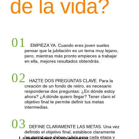
de la vida?
01
EMPIEZA YA. Cuando eres joven sueles
pensar que la jubilación es un tema muy lejano,
pero, mientras más pronto empieces a trabajar
en ella, mejores resultados obtendrás.
02
HAZTE DOS PREGUNTAS CLAVE. Para la
creación de un fondo de retiro, es necesario
responderse dos preguntas: ¿En dónde estoy
ahora? ¿A dónde quiero llegar? Tener claro el
objetivo final te permite definir tus metas
intermedias.
03
DEFINE CLARAMENTE LAS METAS. Una vez
definido el objetivo final, establece claramente
las metas que debes cubrir para cada etapa y
La mejor época para empezar