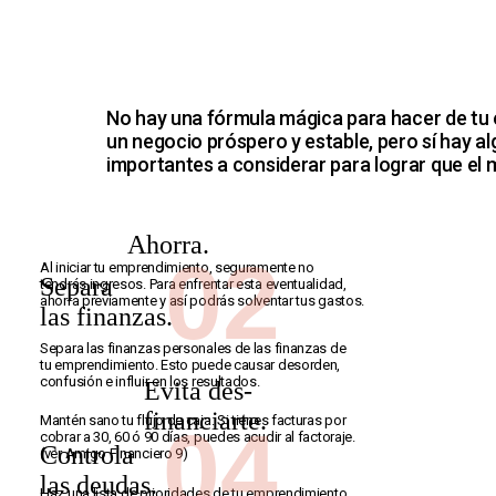
No hay una fórmula mágica para hacer de t
un negocio próspero y estable, pero sí hay 
importantes a considerar para lograr que el 
01
Ahorra.
02
Al iniciar tu emprendimiento, seguramente no
Separa
tendrás ingresos. Para enfrentar esta eventualidad,
ahorra previamente y así podrás solventar tus gastos.
las finanzas.
Separa las finanzas personales de las finanzas de
03
tu emprendimiento. Esto puede causar desorden,
confusión e influir en los resultados.
Evita des-
financiarte.
Mantén sano tu flujo de caja. Si tienes facturas por
04
cobrar a 30, 60 ó 90 días, puedes acudir al factoraje.
Controla
(ver Amigo Financiero 9)
las deudas.
Haz una lista de prioridades de tu emprendimiento