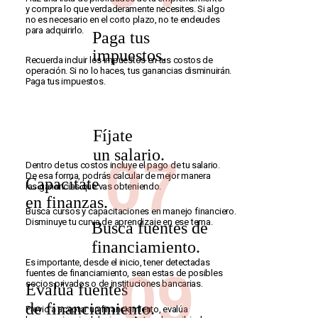
05
y compra lo que verdaderamente necesites. Si algo
no es necesario en el corto plazo, no te endeudes
para adquirirlo.
Paga tus
impuestos.
Recuerda incluir los impuestos en tus costos de
operación. Si no lo haces, tus ganancias disminuirán.
Paga tus impuestos.
06
Fíjate
un salario.
07
Dentro de tus costos incluye el pago de tu salario.
De esa forma, podrás calcular de mejor manera
Capacítate
las ganancias que vas obteniendo.
en finanzas.
08
Busca cursos y capacitaciones en manejo financiero.
Disminuye tu curva de aprendizaje en ese tema.
Busca fuentes de
financiamiento.
Es importante, desde el inicio, tener detectadas
09
fuentes de financiamiento, sean estas de posibles
socios privados o de instituciones bancarias.
Evalúa fuentes
de financiamiento.
Previo a aceptar un financiamiento, evalúa